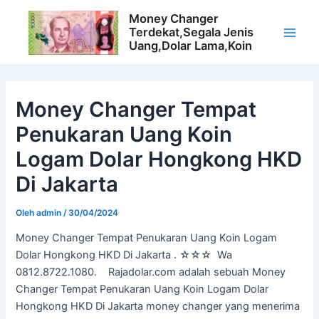
Lewati
Money Changer
ke
Terdekat,Segala Jenis
konten
M
Uang,Dolar Lama,Koin
a
i
Money Changer Tempat
Penukaran Uang Koin
n
Logam Dolar Hongkong HKD
M
Di Jakarta
e
n
Oleh
admin
/
30/04/2024
Money Changer Tempat Penukaran Uang Koin Logam
u
Dolar Hongkong HKD Di Jakarta . ☆☆☆ Wa
0812.8722.1080. Rajadolar.com adalah sebuah Money
Changer Tempat Penukaran Uang Koin Logam Dolar
Hongkong HKD Di Jakarta money changer yang menerima