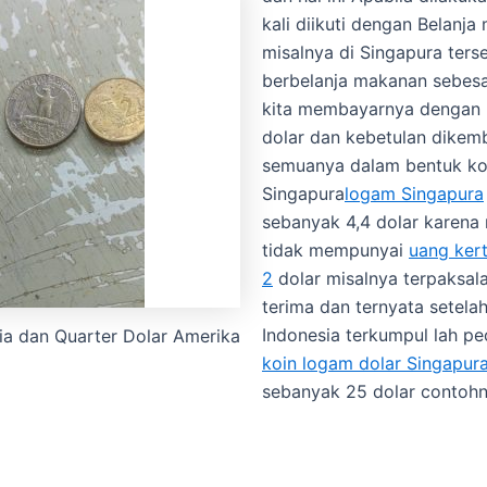
kali diikuti dengan Belanj
misalnya di Singapura ters
berbelanja makanan sebesar
kita membayarnya dengan 
dolar dan kebetulan dikem
semuanya dalam bentuk ko
Singapura
logam Singapura
sebanyak 4,4 dolar karena
tidak mempunyai
uang ker
2
dolar misalnya terpaksala
terima dan ternyata setela
Indonesia terkumpul lah p
lia dan Quarter Dolar Amerika
koin logam dolar Singapur
sebanyak 25 dolar contoh