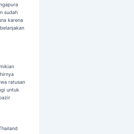
ingapura
an sudah
una karena
ibelanjakan
mikian
hirnya
awa ratusan
gi untuk
bazir
Thailand