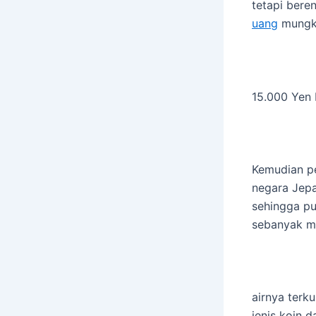
tetapi bere
uang
mungki
15.000 Yen
Kemudian pe
negara Jepa
sehingga p
sebanyak m
airnya terk
jenis koin 