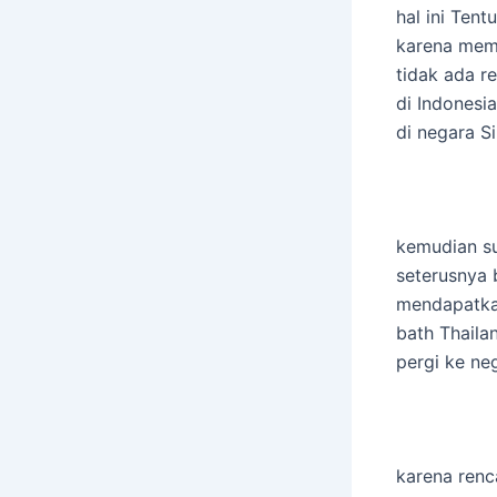
hal ini Ten
karena mema
tidak ada r
di Indonesi
di negara S
kemudian su
seterusnya 
mendapatk
bath Thaila
pergi ke ne
karena renc