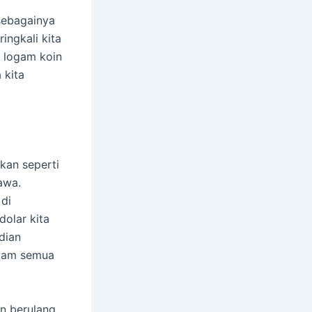
sebagainya
ringkali kita
 logam koin
 kita
kan seperti
awa.
di
dolar kita
dian
gam semua
an berulang