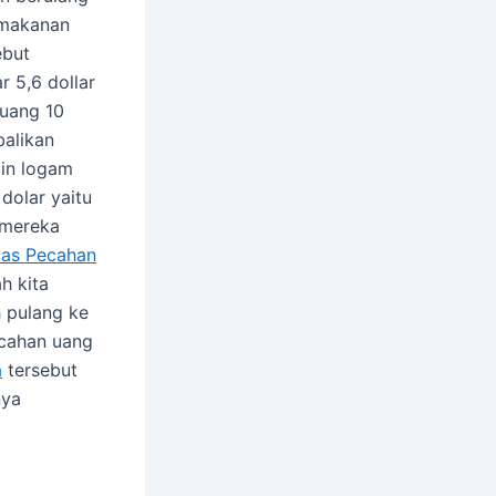
a makanan
ebut
 5,6 dollar
uang 10
balikan
in logam
dolar yaitu
 mereka
tas Pecahan
h kita
h pulang ke
ecahan uang
a
tersebut
nya