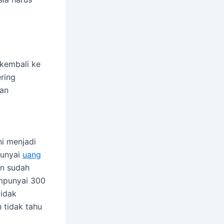
kembali ke
ring
pan
ni menjadi
punyai
uang
an sudah
empunyai 300
tidak
 tidak tahu