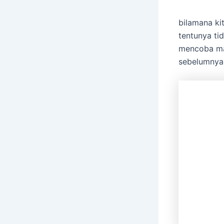
bilamana ki
tentunya ti
mencoba ma
sebelumnya