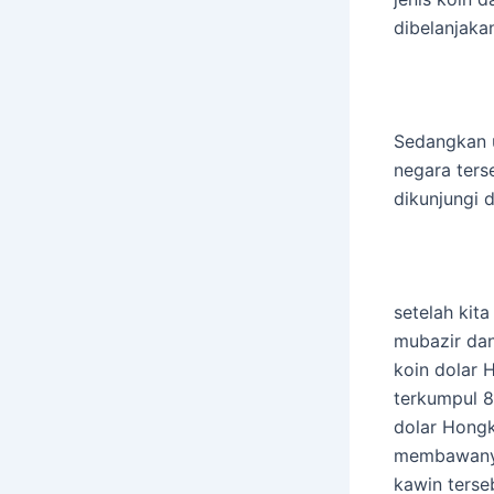
dibelanjaka
Sedangkan u
negara ters
dikunjungi 
setelah kit
mubazir da
koin dolar 
terkumpul 8
dolar Hongk
membawanya
kawin terse