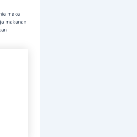
unia maka
anja makanan
kan