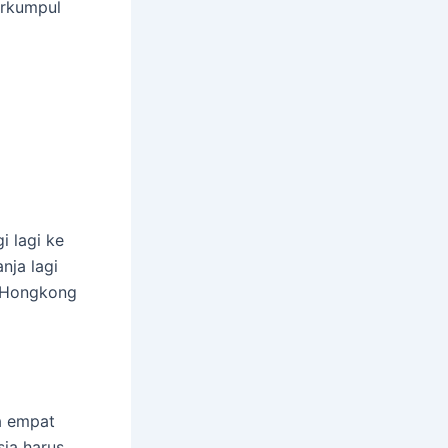
erkumpul
i lagi ke
nja lagi
 Hongkong
a empat
sia harus