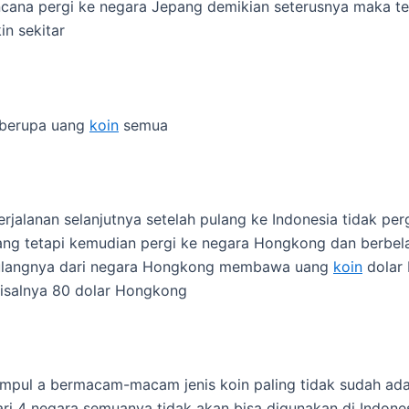
ncana pergi ke negara Jepang demikian seterusnya maka t
n sekitar
 berupa uang
koin
semua
rjalanan selanjutnya setelah pulang ke Indonesia tidak perg
ng tetapi kemudian pergi ke negara Hongkong dan berbela
ulangnya dari negara Hongkong membawa uang
koin
dolar
isalnya 80 dolar Hongkong
umpul a bermacam-macam jenis koin paling tidak sudah ad
dari 4 negara semuanya tidak akan bisa digunakan di Indone