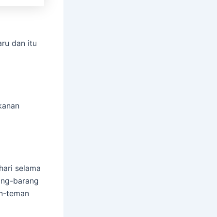
ru dan itu
kanan
hari selama
rang-barang
an-teman