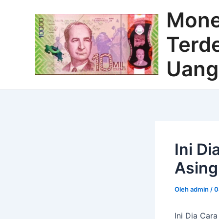
Lewati
Mone
ke
konten
Terde
Uang
Ini D
Asing
Oleh
admin
/
0
Ini Dia Car