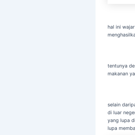
hal ini waj
menghasilka
tentunya de
makanan ya
selain dari
di luar neg
yang lupa d
lupa memba