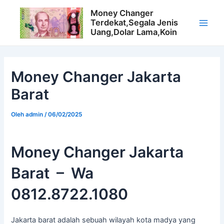
Lewati
Money Changer
ke
Terdekat,Segala Jenis
konten
M
Uang,Dolar Lama,Koin
a
i
Money Changer Jakarta
Barat
n
M
Oleh
admin
/
06/02/2025
e
Money Changer Jakarta
n
Barat – Wa
u
0812.8722.1080
Jakarta barat adalah sebuah wilayah kota madya yang