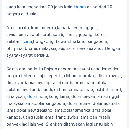
Juga kami menerima 20 jenis koin
logam
asing dari 20
negara di dunia.
Apa saja itu, koin amerika,kanada, euro,inggris,
swiss,emirat arab, arab saudi, india, jepang, korea
selatan,
cina
,hongkong, taiwan,thailand, singapura,
philipina, brunei, malaysia, australia, new zealand. Dengan
syarat-syarat berlaku.
Selain dari pada itu Rajadolar.com melayani uang lama dari
negara tertentu saja seperti , dirham maroko, dinar kuwait,
dinar yordania, riyal qatar, dinar bahrain, rand afrika
selatan, riyal arab saudi, dirham emirate arab, baht thailand,
cina yuan,
dolar
hongkong lama, dolar taiwan lama,ringgit
malaysia lama,dolar singapura, dolar brunei, dolar australia
lama,dolar new zealand lama,dolar amerika lama,dolar
kanada, uang rusia lama, franc swiss lama dan masih
banyak lagi lainnya. Silahkan ditanyakan lagi untu lebih