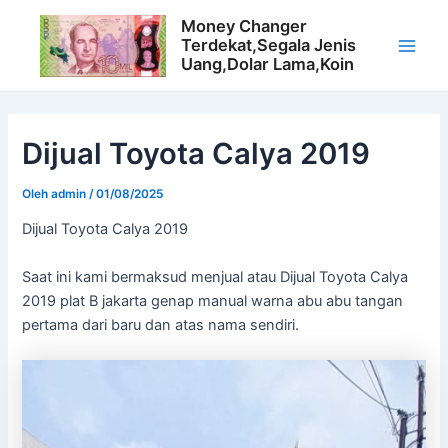
Lewati
Money Changer
ke
Terdekat,Segala Jenis
konten
M
Uang,Dolar Lama,Koin
a
i
Dijual Toyota Calya 2019
n
Oleh
admin
/
01/08/2025
M
Dijual Toyota Calya 2019
e
Saat ini kami bermaksud menjual atau Dijual Toyota Calya
n
2019 plat B jakarta genap manual warna abu abu tangan
pertama dari baru dan atas nama sendiri.
u